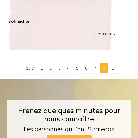
Sofi Eicher
21.11.2005
8 / 9
1
2
3
4
5
6
7
8
9
Prenez quelques minutes pour
nous connaître
Les personnes qui font Strategos